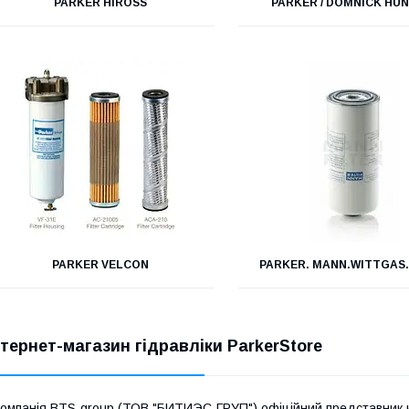
PARKER HIROSS
PARKER / DOMNICK HU
PARKER VELCON
PARKER. MANN.WITTGAS
нтернет-магазин гідравліки ParkerStore
омпанія BTS-group (ТОВ "БИТИЭС-ГРУП") офіційний представник комп