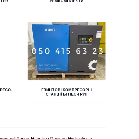
NTER
РЕМКОМПЛЕКТИ
.PECO.
ГВИНТОВІ КОМПРЕСОРНІ
СТАНЦІЇ БІТІЕС-ГРУП
анії Parker Hannifin і Denison Hydraulics з