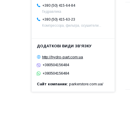
+380 (50) 415-64-84
Гидравлика
+380 (50) 415-63-23
Компрессора, фильтра, осушители...
http://hydro-part.com.ua
+380504156484
+380504156484
Сайт компании
parkerstore.com.ua/