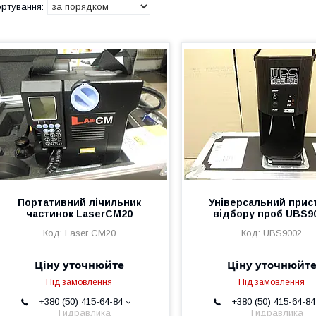
Портативний лічильник
Універсальний прис
частинок LaserCM20
відбору проб UBS9
Laser CM20
UBS9002
Ціну уточнюйте
Ціну уточнюйт
Під замовлення
Під замовлення
+380 (50) 415-64-84
+380 (50) 415-64-84
Гидравлика
Гидравлика