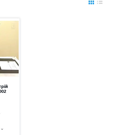
трій
002
е