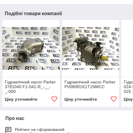
Подібні товари компанії
Гідравлічний насос Parker
Гідравлічний насос Parker
Гідр
3781040 F1-041-R_-__-
PV080R1K1T1NMCC
024-
_-000
025 
Ціну уточнюйте
Ціну уточнюйте
Цін
Про нас
Рейтинг не сформований