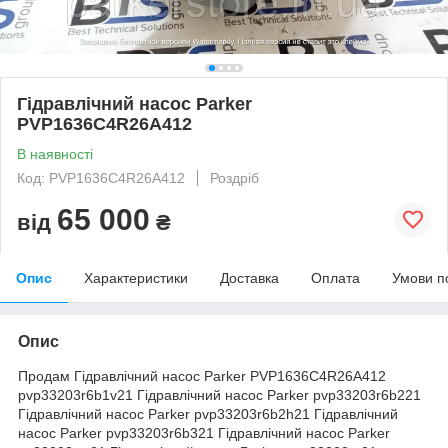
Гідравлічний насос Parker
PVP1636C4R26A412
В наявності
Код: PVP1636C4R26A412
Роздріб
65 000
від
₴
Опис
Характеристики
Доставка
Оплата
Умови п
Опис
Продам Гідравлічний насос Parker PVP1636C4R26A412
pvp33203r6b1v21 Гідравлічний насос Parker pvp33203r6b221
Гідравлічний насос Parker pvp33203r6b2h21 Гідравлічний
насос Parker pvp33203r6b321 Гідравлічний насос Parker