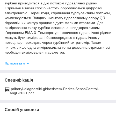
турбіни приводиться в дію потоком гідравлічної рідини.
Отримані в такий спосіб частоти обробляються цифрової
електронікою. Перешкоди, спричинені турбулентним потоком,
компенсуються. Завдяки низькому гідравлічному опору QR
гідравлічний контур працює з дуже малими втратами. Для
вимірювання тиску турбіна оснащена швидкороз'ємним
з'єднанням EМА-3. Температурні значення гідравлічної рідини
можуть бути вимірювані безпосередньо в гідравлічному
потоці, що проходить через турбінний витратомір. Таким
чином, лише одна вимірювальна точка дозволяє отримати всі
необхідні вимірювальні параметри.
Приховати
Специфікація
priboryi-diagnostiki-gidrosistem-Parker-SensoControl-
angl.-2021.pdf
Спосіб упаковки